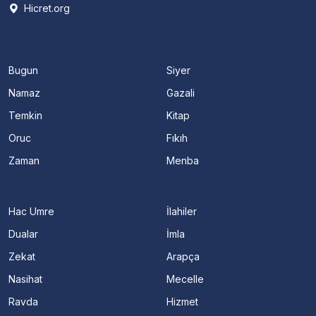
Hicret.org
Bugun
Siyer
Namaz
Gazali
Temkin
Kitap
Oruc
Fıkıh
Zaman
Menba
Hac Umre
İlahiler
Dualar
İmla
Zekat
Arapça
Nasihat
Mecelle
Ravda
Hizmet