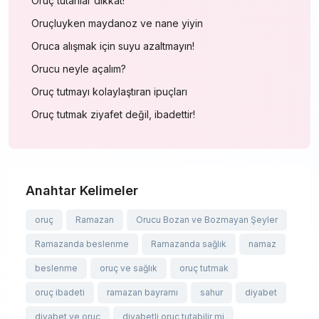
Oruç tutanlar dikkat!
Oruçluyken maydanoz ve nane yiyin
Oruca alışmak için suyu azaltmayın!
Orucu neyle açalım?
Oruç tutmayı kolaylaştıran ipuçları
Oruç tutmak ziyafet değil, ibadettir!
Anahtar Kelimeler
oruç
Ramazan
Orucu Bozan ve Bozmayan Şeyler
Ramazanda beslenme
Ramazanda sağlık
namaz
beslenme
oruç ve sağlık
oruç tutmak
oruç ibadeti
ramazan bayramı
sahur
diyabet
diyabet ve oruç
diyabetli oruç tutabilir mi